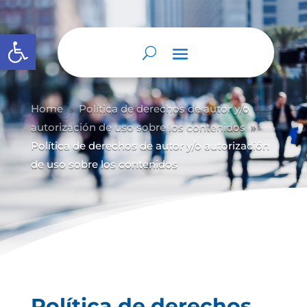
Abrir barra de herramientas
Home
Política de derechos de autor y/
o
9
autorización de uso sobre los contenidos
9
Política de derechos de autor y/o autorización
de uso sobre los contenidos
Política de derechos