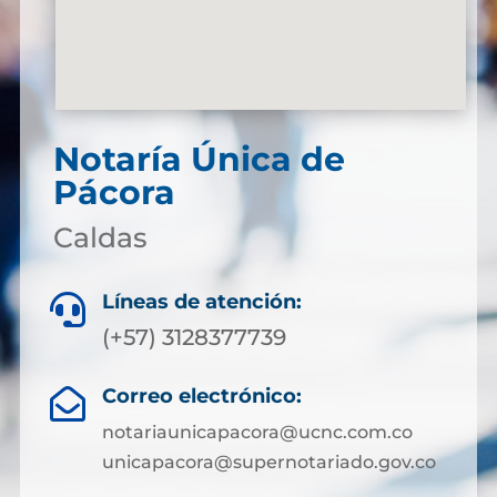
Notaría Única de
Pácora
Caldas
Líneas de atención:

(+57) 3128377739
Correo electrónico:

notariaunicapacora@ucnc.com.co
unicapacora@supernotariado.gov.co