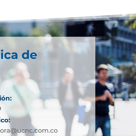
ica de
ión:
9
ico:
cora@ucnc.com.co