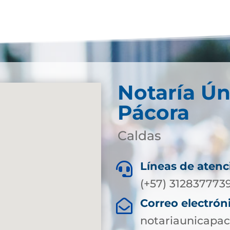
Notaría Ún
Pácora
Caldas
Líneas de atenc

(+57) 312837773
Correo electrón

notariaunicapa