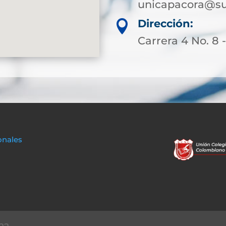
unicapacora@su
Dirección:

Carrera 4 No. 8 
onales