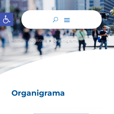
Abrir barra de herramientas
Home
Nosotros
Organigrama
9
9
Organigrama