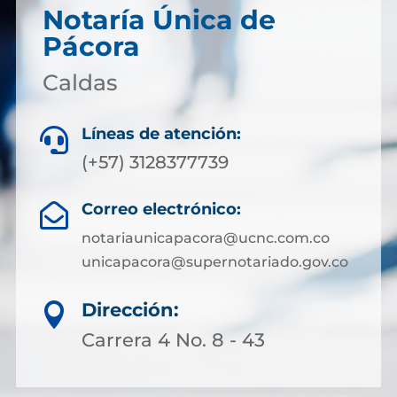
Notaría Única de
Pácora
Caldas
Líneas de atención:

(+57) 3128377739
Correo electrónico:

notariaunicapacora@ucnc.com.co
unicapacora@supernotariado.gov.co
Dirección:

Carrera 4 No. 8 - 43