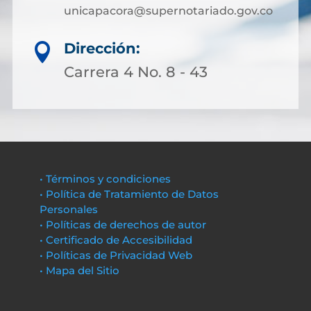
unicapacora@supernotariado.gov.co
Dirección:

Carrera 4 No. 8 - 43
• Términos y condiciones
• Política de Tratamiento de Datos
Personales
• Políticas de derechos de autor
• Certificado de Accesibilidad
• Políticas de Privacidad Web
• Mapa del Sitio