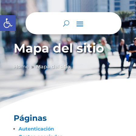
Abrir barra de herramientas
Mapa del sitio
Home
Mapa del sitio
9
Páginas
Autenticación