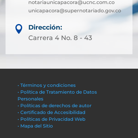
notariaunicapacora@ucnc.com.co
unicapacora@supernotariado.gov.co
Dirección:

Carrera 4 No. 8 - 43
• Términos y condiciones
• Política de Tratamiento de Datos
Personales
• Políticas de derechos de autor
• Certificado de Accesibilidad
• Políticas de Privacidad Web
• Mapa del Sitio