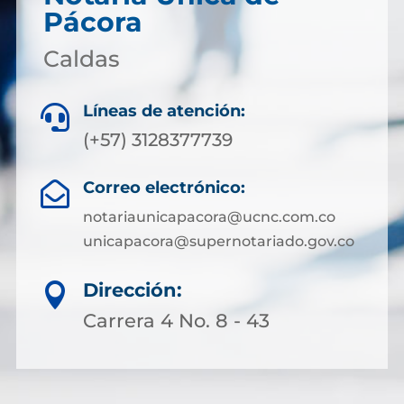
Pácora
Caldas
Líneas de atención:

(+57) 3128377739
Correo electrónico:

notariaunicapacora@ucnc.com.co
unicapacora@supernotariado.gov.co
Dirección:

Carrera 4 No. 8 - 43