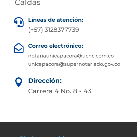
Caldas
Líneas de atención:

(+57) 3128377739
Correo electrónico:

notariaunicapacora@ucnc.com.co
unicapacora@supernotariado.gov.co
Dirección:

Carrera 4 No. 8 - 43