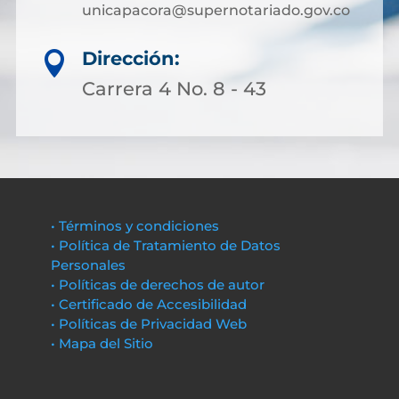
unicapacora@supernotariado.gov.co
Dirección:

Carrera 4 No. 8 - 43
• Términos y condiciones
• Política de Tratamiento de Datos
Personales
• Políticas de derechos de autor
• Certificado de Accesibilidad
• Políticas de Privacidad Web
• Mapa del Sitio