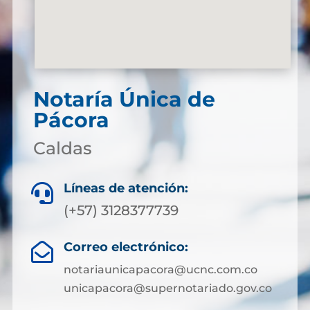
Notaría Única de
Pácora
Caldas
Líneas de atención:

(+57) 3128377739
Correo electrónico:

notariaunicapacora@ucnc.com.co
unicapacora@supernotariado.gov.co