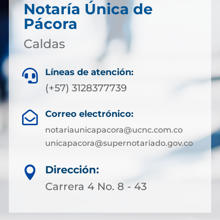
Notaría Única de
Pácora
Caldas
Líneas de atención:

(+57) 3128377739
Correo electrónico:

notariaunicapacora@ucnc.com.co
unicapacora@supernotariado.gov.co
Dirección:

Carrera 4 No. 8 - 43