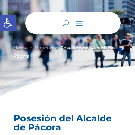
Abrir barra de herramientas
Home
Noticias
Posesión del Alcalde de
9
9
Pácora
Posesión del Alcalde
de Pácora