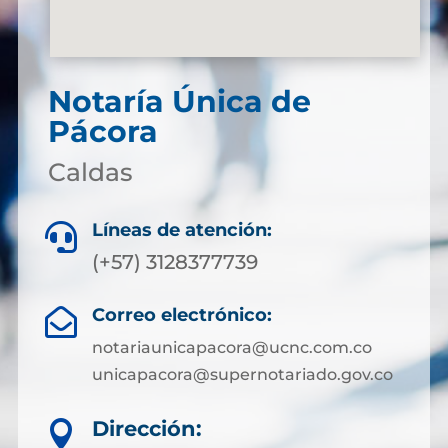
Notaría Única de
Pácora
Caldas
Líneas de atención:

(+57) 3128377739
Correo electrónico:

notariaunicapacora@ucnc.com.co
unicapacora@supernotariado.gov.co
Dirección:
