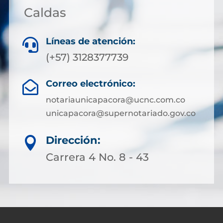
Caldas
Líneas de atención:

(+57) 3128377739
Correo electrónico:

notariaunicapacora@ucnc.com.co
unicapacora@supernotariado.gov.co
Dirección:

Carrera 4 No. 8 - 43