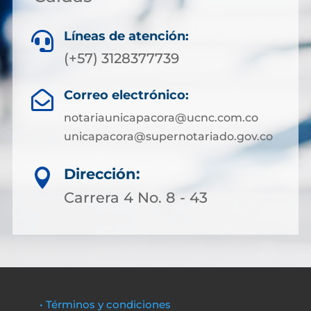
Líneas de atención:

(+57) 3128377739
Correo electrónico:

notariaunicapacora@ucnc.com.co
unicapacora@supernotariado.gov.co
Dirección:

Carrera 4 No. 8 - 43
• Términos y condiciones