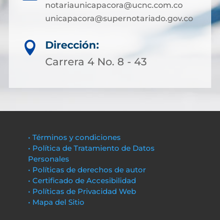
notariaunicapacora@ucnc.com.co
unicapacora@supernotariado.gov.co
Dirección:

Carrera 4 No. 8 - 43
• Términos y condiciones
• Política de Tratamiento de Datos
Personales
• Políticas de derechos de autor
• Certificado de Accesibilidad
• Políticas de Privacidad Web
• Mapa del Sitio